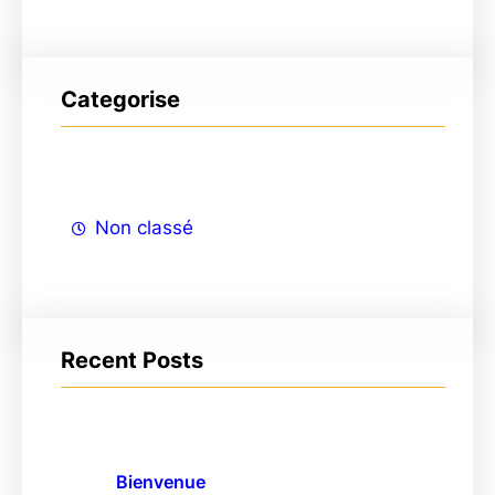
e
r
Categorise
Non classé
Recent Posts
Bienvenue