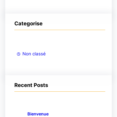
e
r
Categorise
Non classé
Recent Posts
Bienvenue